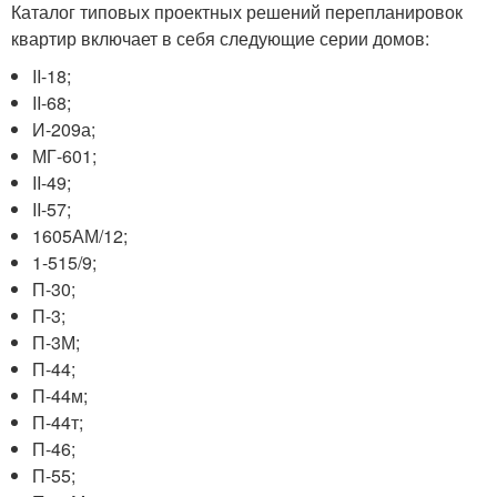
Каталог типовых проектных решений перепланировок
квартир включает в себя следующие серии домов:
II-18;
II-68;
И-209а;
МГ-601;
II-49;
II-57;
1605АМ/12;
1-515/9;
П-30;
П-3;
П-3М;
П-44;
П-44м;
П-44т;
П-46;
П-55;