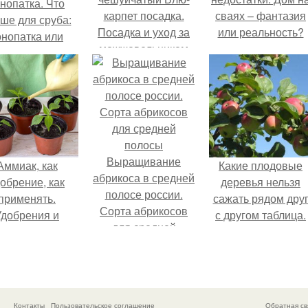
нопатка. Что
карпет посадка.
сваях – фантазия
ше для сруба:
Посадка и уход за
или реальность?
онопатка или
можжевельником
герметик
Блю Карпет
Выращивание
Аммиак, как
Какие плодовые
абрикоса в средней
обрение, как
деревья нельзя
полосе россии.
применять.
сажать рядом дру
Сорта абрикосов
Удобрения и
с другом таблица.
для средней
подкормки
Какие плодовые
полосы
деревья можно
сажать рядом
Контакты
Пользовательское соглашение
Обратная св