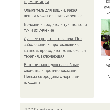
ко
герметизации
луч
Опылитель для вишни. Какая
к
вишня может опылять черешню
Болезни и вредители туи. Болезни
туи и их лечение
Лучшее средство от кашля. При
заболеваниях, протекающих с
кашлем, проводится комплексная
терапия, включающая:
уд
Веточки смородины лечебные
свойства и противопоказания.
Польза смородины с черными
плодами
© 2026 Красивый сад и огород