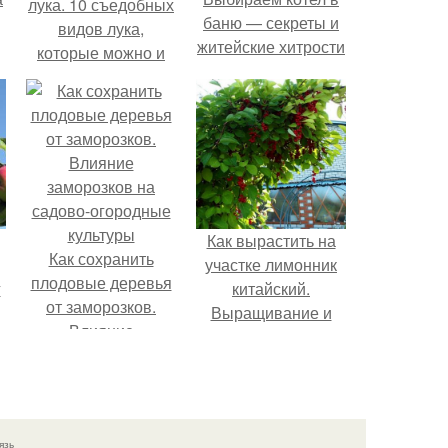
лука. 10 съедобных
баню — секреты и
видов лука,
житейские хитрости
которые можно и
нужно выращивать
у себя на огороде
Как вырастить на
Как сохранить
участке лимонник
плодовые деревья
г
китайский.
от заморозков.
Выращивание и
Влияние
уход
заморозков на
садово-огородные
культуры
язь