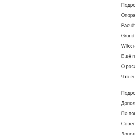
Подро
Опора
Расчё
Grund
Wilo:
Ещё п
О рас
Что е
Подро
Допол
По по
Совет
Допол