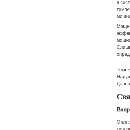
в сис
темпе
мощно
Мощно
эффек
мощно
Слишк
опред
Темпе
Наруш
Данна
Свя
Вопр
Ответ
тепло