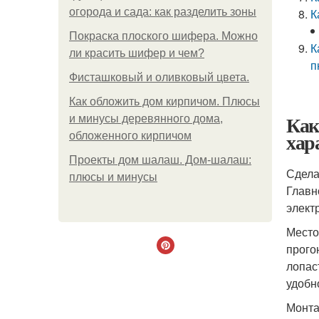
огорода и сада: как разделить зоны
К
Покраска плоского шифера. Можно
К
ли красить шифер и чем?
п
Фисташковый и оливковый цвета.
Как обложить дом кирпичом. Плюсы
Как
и минусы деревянного дома,
хар
обложенного кирпичом
Проекты дом шалаш. Дом-шалаш:
Сдела
плюсы и минусы
Главн
элект
Место
прого
лопас
удобн
Монта