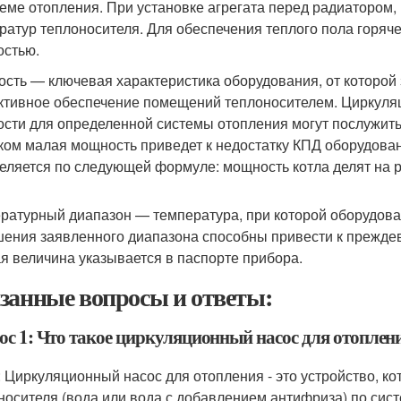
теме отопления. При установке агрегата перед радиатором,
ратур теплоносителя. Для обеспечения теплого пола горя
стью.
сть — ключевая характеристика оборудования, от которой 
тивное обеспечение помещений теплоносителем. Циркуля
сти для определенной системы отопления могут послужить
ом малая мощность приведет к недостатку КПД оборудован
еляется по следующей формуле: мощность котла делят на р
ратурный диапазон — температура, при которой оборудова
ения заявленного диапазона способны привести к прежде
я величина указывается в паспорте прибора.
занные вопросы и ответы:
ос 1: Что такое циркуляционный насос для отоплен
: Циркуляционный насос для отопления - это устройство, ко
носителя (вода или вода с добавлением антифриза) по сис