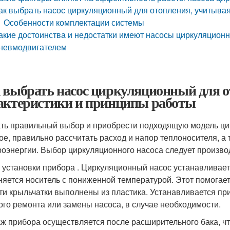
ак выбрать насос циркуляционный для отопления, учитыва
Особенности комплектации системы
акие достоинства и недостатки имеют насосы циркуляционн
невмодвигателем
 выбрать насос циркуляционный для о
актеристики и принципы работы
ть правильный выбор и приобрести подходящую модель цир
ое, правильно рассчитать расход и напор теплоносителя, а
роэнергии. Выбор циркуляционного насоса следует произво
 установки прибора . Циркуляционный насос устанавливаетс
няется носитель с пониженной температурой. Этот помогает 
ти крыльчатки выполнены из пластика. Устанавливается приб
ого ремонта или замены насоса, в случае необходимости.
ж прибора осуществляется после расширительного бака, ч