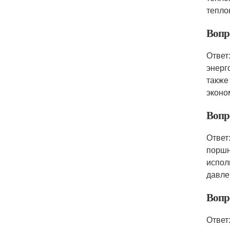
тепло
Вопр
Ответ
энерг
также
эконо
Вопр
Ответ
поршн
испол
давле
Вопр
Ответ