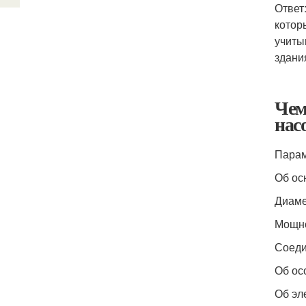
Ответ
котор
учиты
здани
Чем
нас
Парам
Об ос
Диаме
Мощн
Соеди
Об ос
Об эл