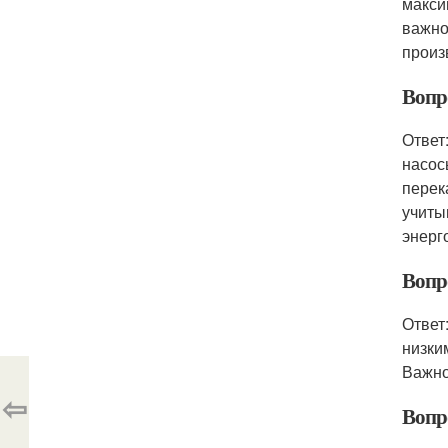
макси
важно
произ
Вопр
Ответ
насос
перек
учиты
энерг
Вопр
Ответ
низки
Важно
⇦
Вопр