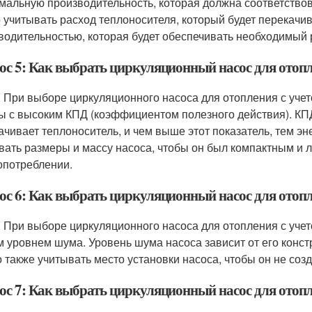
мальную производительность, которая должна соответство
 учитывать расход теплоносителя, который будет перекачив
водительностью, которая будет обеспечивать необходимый 
ос 5: Как выбрать циркуляционный насос для отопл
: При выборе циркуляционного насоса для отопления с уче
ы с высоким КПД (коэффициентом полезного действия). КП
ачивает теплоноситель, и чем выше этот показатель, тем э
вать размеры и массу насоса, чтобы он был компактным и л
опотреблении.
ос 6: Как выбрать циркуляционный насос для отопл
: При выборе циркуляционного насоса для отопления с уче
м уровнем шума. Уровень шума насоса зависит от его констр
 также учитывать место установки насоса, чтобы он не соз
ос 7: Как выбрать циркуляционный насос для отопл