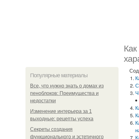
Как
хар
Сод
Популярные материалы
К
С
Все, что нужно знать о домах из
Ч
пеноблоков: Преимущества и
недостатки
К
Изменение интерьера за 1
К
выходные: рецепты успеха
К
Секреты создания
н
функционального и эстетичного
К