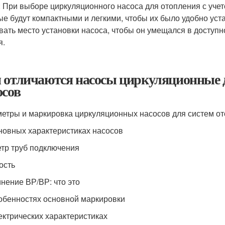
: При выборе циркуляционного насоса для отопления с уче
ые будут компактными и легкими, чтобы их было удобно уст
вать место установки насоса, чтобы он умещался в доступн
я.
 отличаются насосы циркуляционные д
осов
етры и маркировка циркуляционных насосов для систем о
новных характеристиках насосов
тр труб подключения
ость
нение ВР/ВР: что это
обенностях основной маркировки
ектрических характеристиках