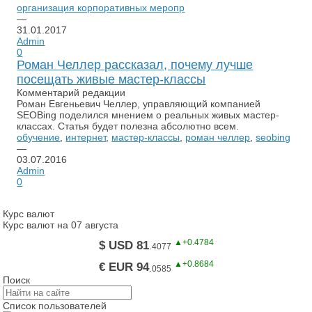
организация корпоративных меропр
—
31.01.2017
Admin
0
Роман Челлер рассказал, почему лучше
посещать живые мастер-классы
Комментарий редакции
Роман Евгеньевич Челлер, управляющий компанией
SEOBing поделился мнением о реальных живых мастер-
классах. Статья будет полезна абсолютно всем.
обучение
,
интернет
,
мастер-классы
,
роман челлер
,
seobing
—
03.07.2016
Admin
0
Курс валют
Курс валют на 07 августа
▲+0.4784
$ USD 81
.
4077
▲+0.8684
€ EUR 94
.
0585
Поиск
Список пользователей