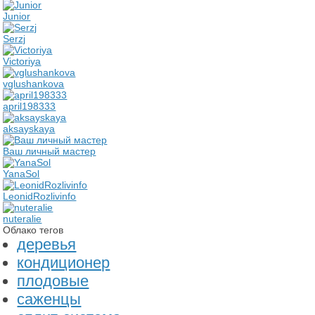
Junior
Serzj
Victoriya
vglushankova
april198333
aksayskaya
Ваш личный мастер
YanaSol
LeonidRozlivinfo
nuteralie
Облако тегов
деревья
кондиционер
плодовые
саженцы