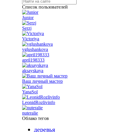
Список пользователей
Junior
Serzj
Victoriya
vglushankova
april198333
aksayskaya
Ваш личный мастер
YanaSol
LeonidRozlivinfo
nuteralie
Облако тегов
деревья