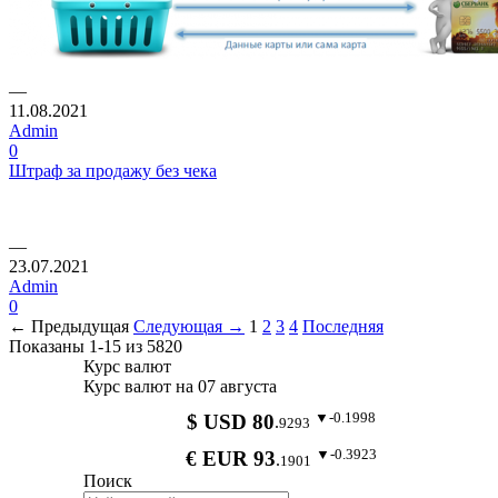
—
11.08.2021
Admin
0
Штраф за продажу без чека
—
23.07.2021
Admin
0
← Предыдущая
Следующая →
1
2
3
4
Последняя
Показаны 1-15 из 5820
Курс валют
Курс валют на 07 августа
▼-0.1998
$ USD 80
.
9293
▼-0.3923
€ EUR 93
.
1901
Поиск