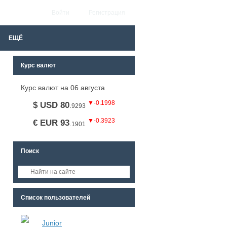
Войти
Регистрация
ЕЩЁ
Курс валют
Курс валют на 06 августа
▼-0.1998
$ USD 80
.
9293
▼-0.3923
€ EUR 93
.
1901
Поиск
Список пользователей
Junior