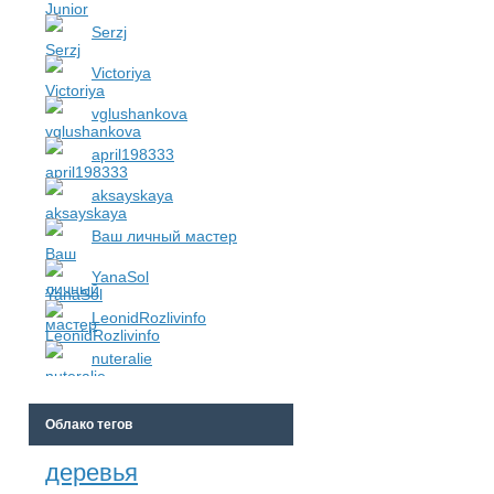
Serzj
Victoriya
vglushankova
april198333
aksayskaya
Ваш личный мастер
YanaSol
LeonidRozlivinfo
nuteralie
Облако тегов
деревья