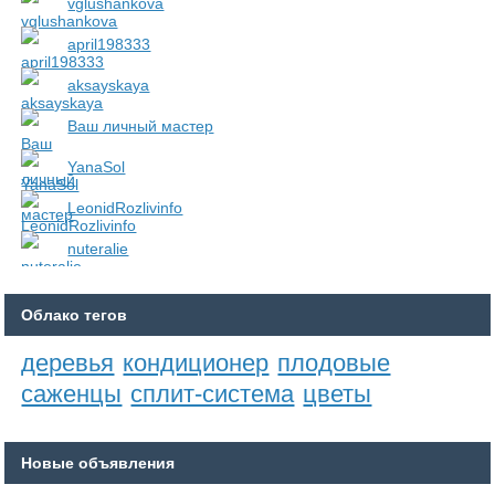
vglushankova
april198333
aksayskaya
Ваш личный мастер
YanaSol
LeonidRozlivinfo
nuteralie
Облако тегов
деревья
кондиционер
плодовые
саженцы
сплит-система
цветы
Новые объявления