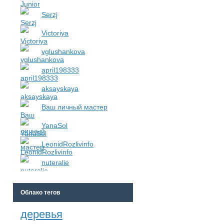
Serzj
Victoriya
vglushankova
april198333
aksayskaya
Ваш личный мастер
YanaSol
LeonidRozlivinfo
nuteralie
Облако тегов
деревья