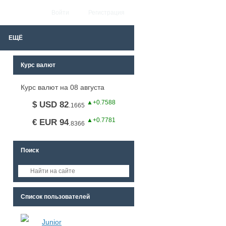
Войти
Регистрация
ЕЩЁ
Курс валют
Курс валют на 08 августа
▲+0.7588
$ USD 82
.
1665
▲+0.7781
€ EUR 94
.
8366
Поиск
Список пользователей
Junior